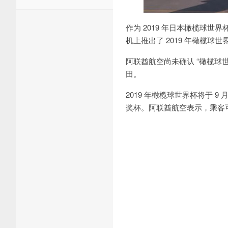
作为 2019 年日本橄榄球世
机上推出了 2019 年橄榄球
阿联酋航空尚未确认 “橄榄球
田。
2019 年橄榄球世界杯将于 9 
奖杯。阿联酋航空表示，乘客可