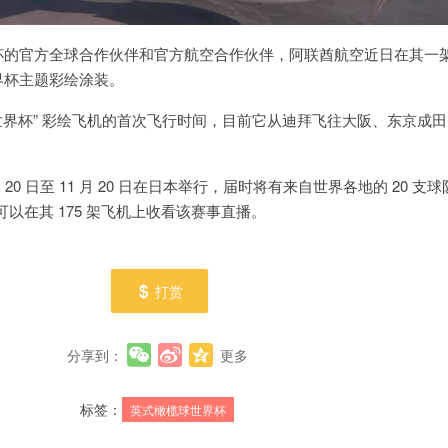
界杯的官方全球合作伙伴和官方航空合作伙伴，阿联酋航空近日在其一架 A
世界杯主题彩绘涂装。
世界杯” 彩绘飞机的首次飞行时间，目前它从迪拜飞往大阪、东京成
月 20 日至 11 月 20 日在日本举行，届时将有来自世界各地的 20 支
以在其 175 架飞机上收看该赛事直播。
打赏
分享到：
更多
标签：
英式橄榄球世界杯