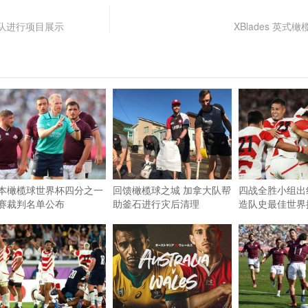
队进行项目展示
XBlades 英式橄榄球
本橄榄球世界杯四分之一
回馈橄榄球之城 加拿大队帮
四战全胜小组出
赛裁判名单公布
助釜石进行灾后清理
造队史最佳世界