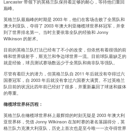
Lancaster 带领下的英格兰队保持着足够的耐心，等待他们重回
巅峰。
英格兰队最巅峰的时期是 2003 年，他们在客场击败了全黑队和
澳大利亚队，夺得了 2003 年澳大利亚橄榄球世界杯冠军，并拿
到了世界排名第一。当时主要依靠全队的经验和 Jonny
Wilkinson 的射术。
目前的英格兰队打法已经有了不小的改变，但依然有着很强的前
锋和世界级射手，斯克兰和争边球世界一流。目前球队最缺乏的
就是经验，球员测试赛场数远少于全黑队和南非队等强队。
尽管有着巨大的潜力，但英格兰队自 2011 年后就没有夺得过六
国赛冠军，自 2003 年后就没有拿过六国赛大满贯。不过英格兰
队目前的状况比四年前已经好了很多，并重新赢回了球迷和媒体
的尊重。
橄榄球世界杯历程：
英格兰队在橄榄球世界杯上最辉煌的时刻无疑是 2003 年澳大利
亚世界杯，凭借 Jonny Wilkinson 在加时赛的著名落踢得分，英
格兰队力克澳大利亚队，历史上首次也是至今唯一一次夺得世界