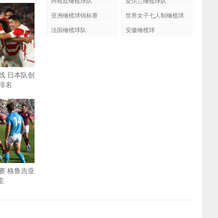
阿根廷橄榄球队
爱尔兰橄榄球队
亚洲橄榄球锦标赛
世界女子七人制橄榄球
系列赛
法国橄榄球队
安徽橄榄球
线 日本队创
排名
赛 格鲁吉亚
圭