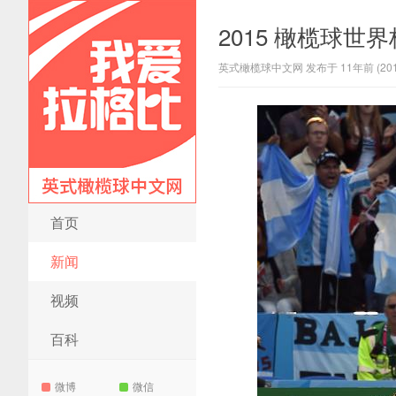
2015 橄榄球
英式橄榄球中文网 发布于 11年前 (2015-
首页
新闻
视频
百科
微博
微信