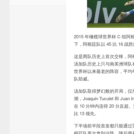
2015 年橄榄球世界杯 C 
下，阿根廷队以 45 比 16
这是两队历史上首次交锋，阿根
汤加队历史上只与南美洲球队有过
世界杯以来最老的阵容，平均年
队助威。
汤加队取得梦幻般的开局，仅
潮，Joaquin Tuculet 和 J
在 10 分钟内连得 20 分反超。
比 13 领先。
下半场前半段首发都只能通过罚踢得
根廷队再次拿到达阵，随后替补出场的 