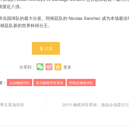
无限接近八强。
球队的最大分差。阿根廷队的 Nicolas Sanchez 成为本场最
达阵成为阿根廷队新的世界杯得分王。
打赏
分享到：
更多
签：
汤加橄榄球队
英式橄榄球世界杯
阿根廷橄榄球队
 赛季主客场球衣
2015 橄榄球世界杯：激战全场爱尔