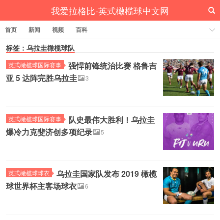
我爱拉格比-英式橄榄球中文网
首页
新闻
视频
百科
标签：乌拉圭橄榄球队
强悍前锋统治比赛 格鲁吉
英式橄榄球国际赛事
亚 5 达阵完胜乌拉圭
3
队史最伟大胜利！乌拉圭
英式橄榄球国际赛事
爆冷力克斐济创多项纪录
5
乌拉圭国家队发布 2019 橄榄
英式橄榄球球衣
球世界杯主客场球衣
6