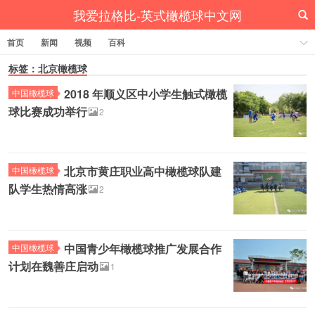
我爱拉格比-英式橄榄球中文网
首页
新闻
视频
百科
标签：北京橄榄球
2018 年顺义区中小学生触式橄榄
中国橄榄球
球比赛成功举行
2
北京市黄庄职业高中橄榄球队建
中国橄榄球
队学生热情高涨
2
中国青少年橄榄球推广发展合作
中国橄榄球
计划在魏善庄启动
1