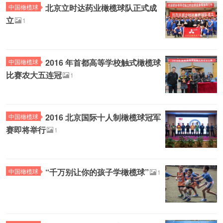
北京立时达药业橄榄球队正式成
中国橄榄球
立
1
2016 年首都高等学校触式橄榄球
中国橄榄球
比赛农大五连冠
1
2016 北京国际十人制橄榄球冠军
中国橄榄球
赛即将举行
1
“千万别让你的孩子学橄榄球”
中国橄榄球
1