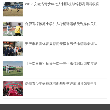
2017 安徽省青少年七人制橄榄球锦标赛圆满收官
合肥香樟雅苑小学引入橄榄球运动受到媒体关注
安庆市教育体育局慰问安徽省男子橄榄球集训队
《淮南日报》拍摄淮南十三中橄榄球队训练实况
亳州青少年橄榄球培训基地落户蒙城县张集中学