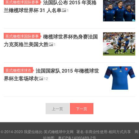
法国队公布 2015 年英格
英式橄榄球国际赛事
兰橄榄球世界杯 31 人名单
1
橄榄球世界杯热身赛法国
英式橄榄球国际赛事
力克英格兰美国大胜
1
法国国家队 2015 年橄榄球世
英式橄榄球球衣
界杯主客场球衣
12
上一页
下一页
© 2014-2020
我爱拉格比-英式橄榄球中文网
署名-非商业性使用-相同方式共享
网
站地图
粤ICP备14060489-2号