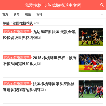
我爱拉格比-英式橄榄球中文网
首页
新闻
视频
百科
标签：法国橄榄球队
第2页
九达阵狂胜法国 无敌全黑
英式橄榄球国际赛事
轻松晋级世界杯四强
1
2015 橄榄球世界杯：波澜
英式橄榄球国际赛事
不惊法国完胜加拿大
1
法国橄榄球国家队应温格
英式橄榄球国际赛事
邀请参观阿森纳队训练
1